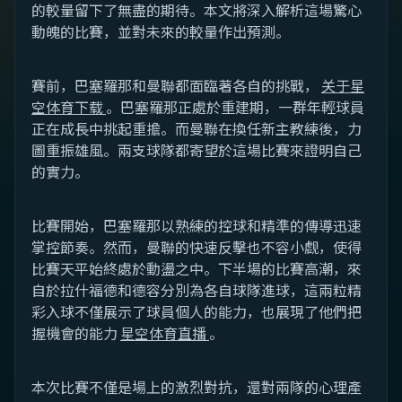
的較量留下了無盡的期待。本文將深入解析這場驚心
動魄的比賽，並對未來的較量作出預測。
賽前，巴塞羅那和曼聯都面臨著各自的挑戰，
关于星
空体育下载
。巴塞羅那正處於重建期，一群年輕球員
正在成長中挑起重擔。而曼聯在換任新主教練後，力
圖重振雄風。兩支球隊都寄望於這場比賽來證明自己
的實力。
比賽開始，巴塞羅那以熟練的控球和精準的傳導迅速
掌控節奏。然而，曼聯的快速反擊也不容小觑，使得
比賽天平始終處於動盪之中。下半場的比賽高潮，來
自於拉什福德和德容分別為各自球隊進球，這兩粒精
彩入球不僅展示了球員個人的能力，也展現了他們把
握機會的能力
星空体育直播
。
本次比賽不僅是場上的激烈對抗，還對兩隊的心理產