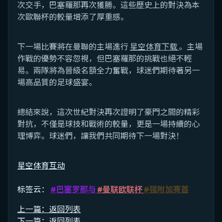
次交手，巴塞羅那再次獲勝。這些歷史上的對決為本
次歐聯杯的較量增添了厚重感。
下一場比賽將在曼聯的主場進行
星空体育下载
。主場
作戰的優勢不容忽視，但巴塞羅那的挑戰也絕不輕
易。兩隊將為晉級名額全力奮戰，球迷們期待著另一
場高品質的足球盛宴。
總結來說，這次世紀對決再次證明了豪門之間的精彩
對抗，不僅是球技和戰術的較量，更是一場持續的心
理博弈。球迷們，讓我們共同期待下一場對決！
星空体育互动
标签云：
#巴塞罗那与
#曼联欧联杯
#强附加赛首
上一篇：返回列表
下一篇：返回列表