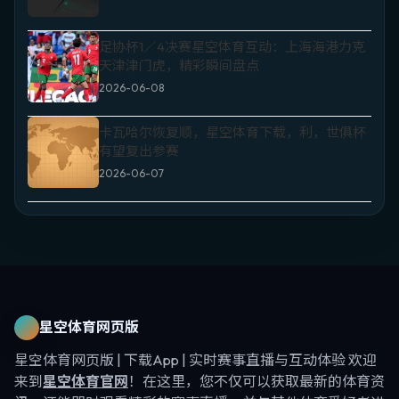
足协杯1／4决赛星空体育互动：上海海港力克
天津津门虎，精彩瞬间盘点
2026-06-08
卡瓦哈尔恢复顺，星空体育下载，利，世俱杯
有望复出参赛
2026-06-07
星空体育网页版
星空体育网页版 | 下载App | 实时赛事直播与互动体验 欢迎
来到
星空体育官网
！在这里，您不仅可以获取最新的体育资