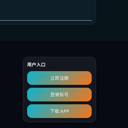
用户入口
立即注册
登录账号
下载 APP