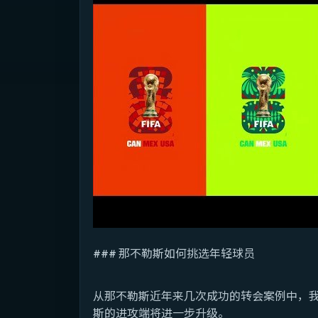
### 那不勒斯如何挑选年轻球员
从那不勒斯近年来几次成功的转会案例中，
斯的进攻端将进一步升级。