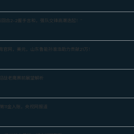
首回合2-2握手言和，强队交锋高潮迭起！”
育官网，美元，山东鲁能孙准浩助力贡献21万！
火迎战老鹰赛前展望解析
第11金入账，央视网报道