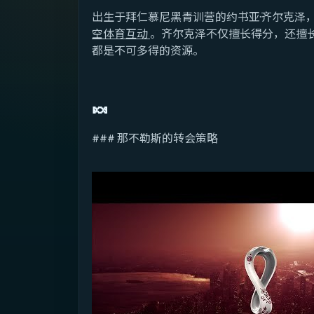
出生于拜仁慕尼黑青训营的约书亚·齐尔克泽
空体育互动
。齐尔克泽不仅擅长得分，还擅
都是不可多得的资源。
🍬
### 那不勒斯的转会策略