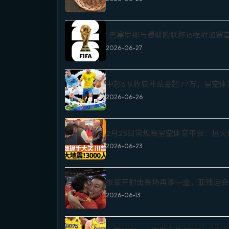
“巴塞罗那与曼联欧联杯16强附加赛
2026-06-27
中超6队收获补贴金超77万，星空体
2026-06-26
2月25日常规赛星空体育平台：热
2026-06-23
张翠平射击赛场再添一金，亚残运会
2026-06-13