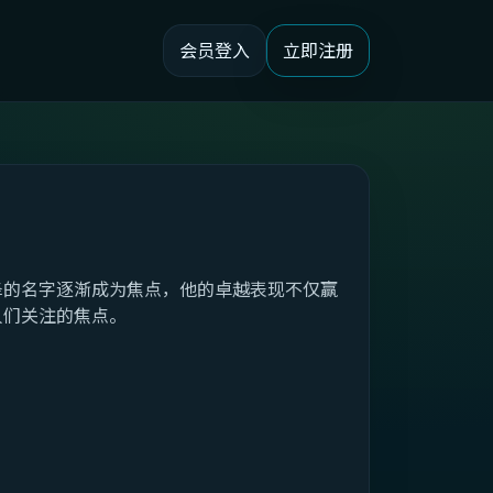
会员登入
立即注册
泽的名字逐渐成为焦点，他的卓越表现不仅赢
人们关注的焦点。