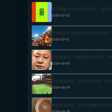
那不勒斯全力追求齐尔克泽，球员转
2026-07-02
罗特世界杯神级表现48场命中32场
2026-07-01
东契奇直言：肘部绷带束缚明显，康
2026-06-30
郑钦文澳网首，星空体育下载，秀失
2026-06-29
中超头名领跑：五星外援携手归化国
2026-06-28