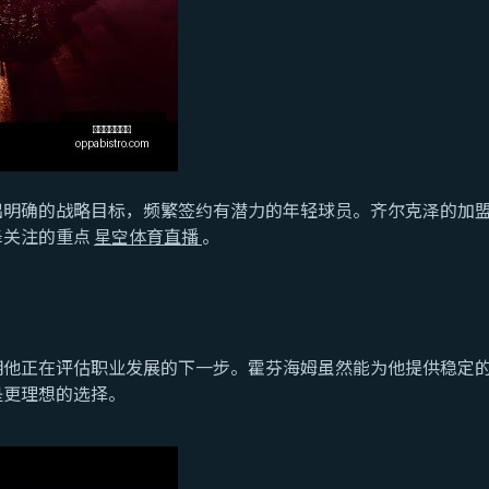
出明确的战略目标，频繁签约有潜力的年轻球员。齐尔克泽的加
泽关注的重点
星空体育直播
。
明他正在评估职业发展的下一步。霍芬海姆虽然能为他提供稳定
是更理想的选择。