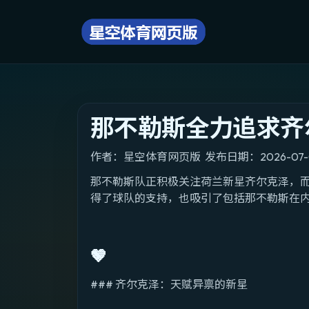
那不勒斯全力追求齐
作者：星空体育网页版 发布日期：2026-07-
那不勒斯队正积极关注荷兰新星齐尔克泽，
得了球队的支持，也吸引了包括那不勒斯在
🤎
### 齐尔克泽：天赋异禀的新星