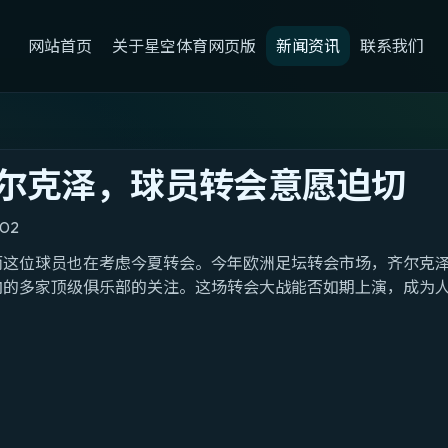
网站首页
关于星空体育网页版
新闻资讯
联系我们
尔克泽，球员转会意愿迫切
02
而这位球员也在考虑今夏转会。今年欧洲足坛转会市场，齐尔克
内的多家顶级俱乐部的关注。这场转会大战能否如期上演，成为