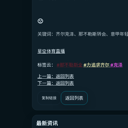
🙁
关键词：齐尔克泽、那不勒斯转会、意甲年
星空体育直播
标签云：
#那不勒斯全
#力追求齐尔
#克泽
上一篇：返回列表
下一篇：返回列表
返回列表
复制链接
最新资讯